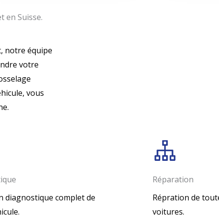
t en Suisse.
, notre équipe
endre votre
osselage
éhicule, vous
ne.
ique
Réparation
n diagnostique complet de
Répration de tout
icule.
voitures.