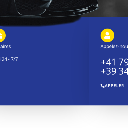
aires
Appelez-nou
+41 79
H24 - 7/7
+39 34
APPELER